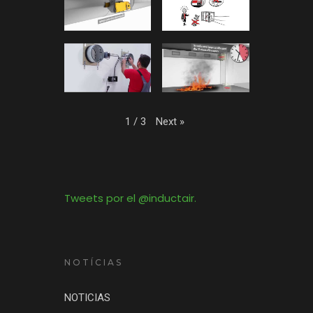
Next
»
1
/
3
Tweets por el @inductair.
NOTÍCIAS
NOTICIAS