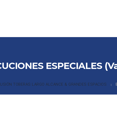
CTOS
PARTNERS
COLABORADORES
REFERENCIAS
DE
UCIONES ESPECIALES (Va
FUSIÓN TOBERAS LARGO ALCANCE & GRANDES ESPACIOS