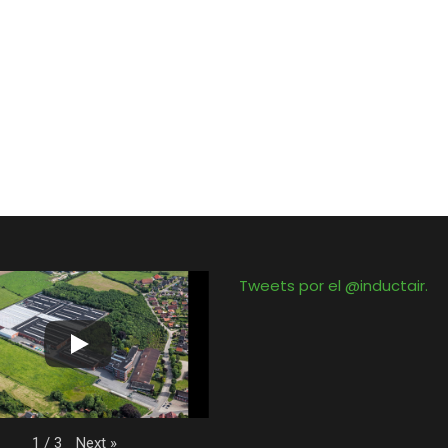
Tweets por el @inductair.
Next
»
1
/
3