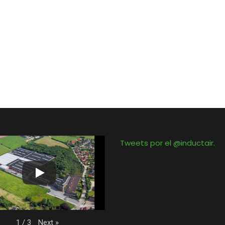
Tweets por el @inductair.
Next
»
1
/
3