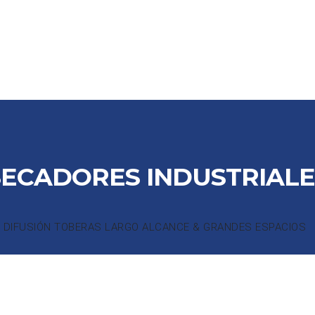
CTOS
PARTNERS
COLABORADORES
REFERENCIAS
DE
SECADORES INDUSTRIALE
DIFUSIÓN TOBERAS LARGO ALCANCE & GRANDES ESPACIOS