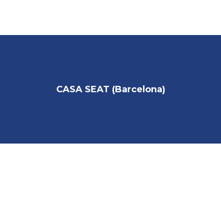
INICIO
COMPAÑIA
CASA SEAT (Barcelona)
SOLUCIONES INTEGRALES
PRODUCTOS
PARTNERS
COLABORADORES
REFERENCIAS
DESCARGAS
CONTACTO / DELEGACIONES