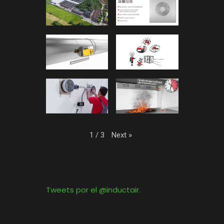
Next
»
1
/
3
Tweets por el @inductair.