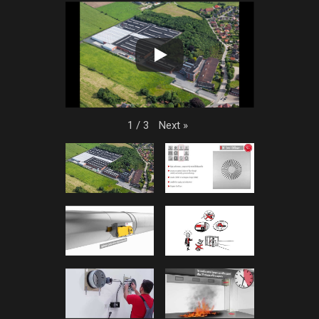
Next
»
1
/
3