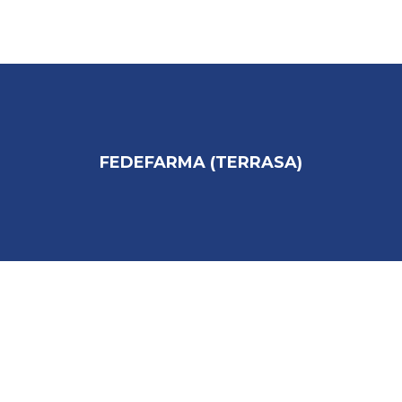
INICIO
COMPAÑIA
FEDEFARMA (TERRASA)
SOLUCIONES INTEGRALES
PRODUCTOS
PARTNERS
COLABORADORES
REFERENCIAS
DESCARGAS
CONTACTO / DELEGACIONES