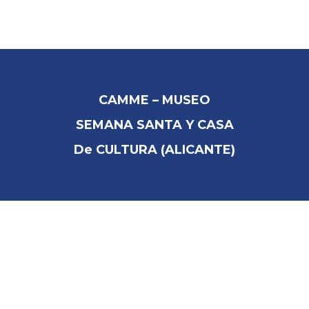
INICIO
COMPAÑIA
CAMME – MUSEO
SEMANA SANTA Y CASA
SOLUCIONES INTEGRALES
De CULTURA (ALICANTE)
PRODUCTOS
PARTNERS
COLABORADORES
REFERENCIAS
DESCARGAS
CONTACTO / DELEGACIONES