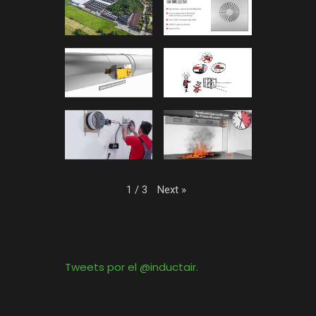
Next
»
1
/
3
Tweets por el @inductair.