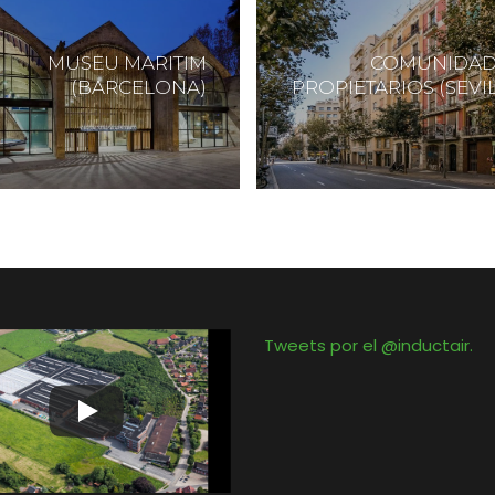
MUSEU MARITIM
COMUNIDAD
(BARCELONA)
PROPIETARIOS (SEVI
Tweets por el @inductair.