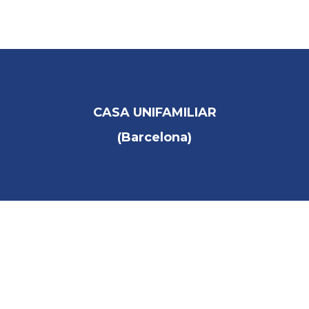
INICIO
COMPAÑIA
CASA UNIFAMILIAR
SOLUCIONES INTEGRALES
(Barcelona)
PRODUCTOS
PARTNERS
COLABORADORES
REFERENCIAS
DESCARGAS
CONTACTO / DELEGACIONES