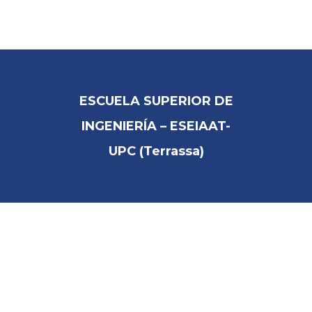
INICIO
COMPAÑIA
ESCUELA SUPERIOR DE
INGENIERÍA – ESEIAAT-
SOLUCIONES INTEGRALES
UPC (Terrassa)
PRODUCTOS
PARTNERS
COLABORADORES
REFERENCIAS
DESCARGAS
CONTACTO / DELEGACIONES