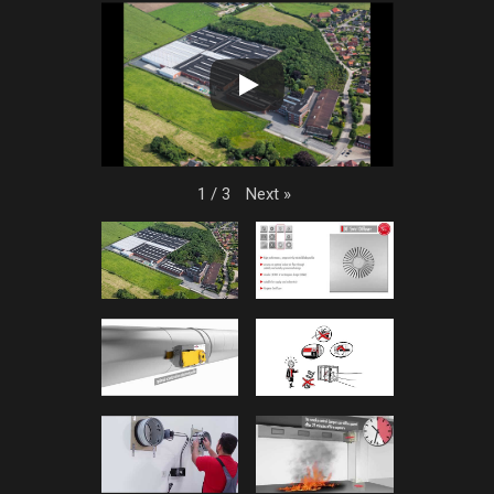
Next
»
1
/
3