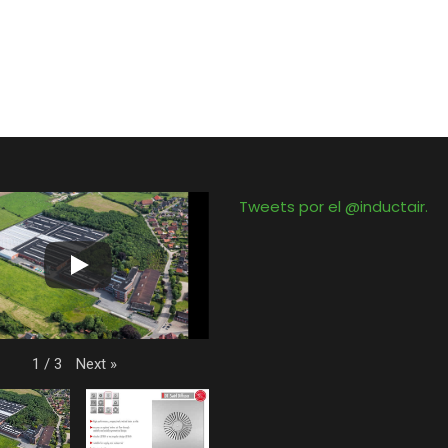
Tweets por el @inductair.
Next
»
1
/
3