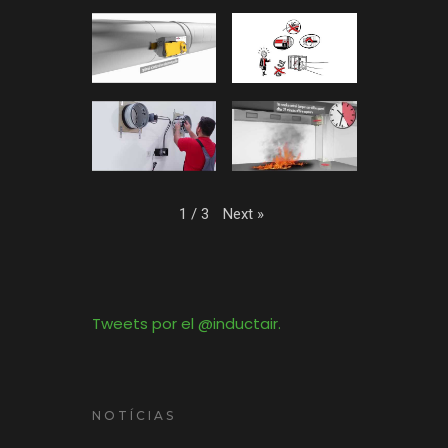
Next
»
1
/
3
Tweets por el @inductair.
NOTÍCIAS