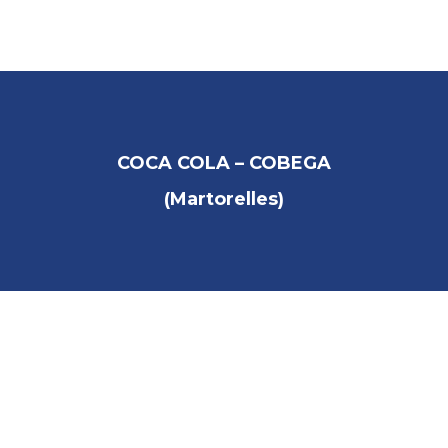
INICIO
COMPAÑIA
COCA COLA – COBEGA
SOLUCIONES INTEGRALES
(Martorelles)
PRODUCTOS
PARTNERS
COLABORADORES
REFERENCIAS
DESCARGAS
CONTACTO / DELEGACIONES