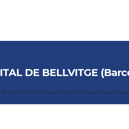
CTOS
PARTNERS
COLABORADORES
REFERENCIAS
DE
TAL DE BELLVITGE (Barc
 DE PROTECCIÓN CONTRA EL FUEGO Y EXTRACCIÓN DE HUMO