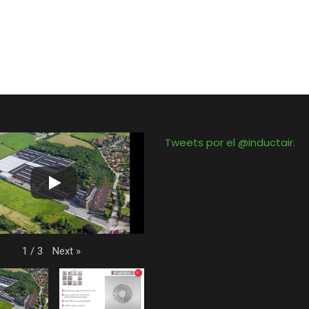
Tweets por el @inductair.
Next
»
1
/
3