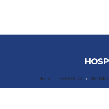
INICIO
COMPAÑIA
SOLUCIONES INTEGRALES
PRODU
HOSPI
Home
REFERENCIAS
SISTEMAS