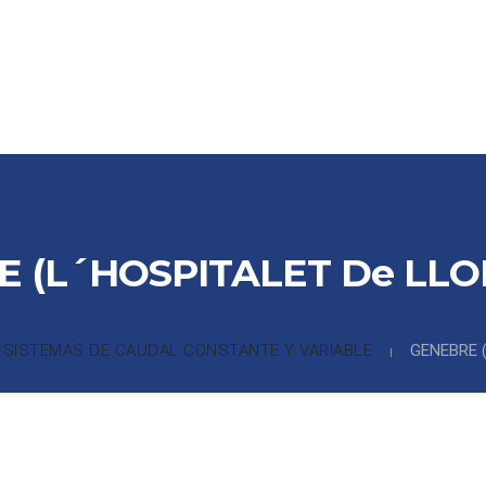
CTOS
PARTNERS
COLABORADORES
REFERENCIAS
DE
 (L´HOSPITALET De LL
SISTEMAS DE CAUDAL CONSTANTE Y VARIABLE
GENEBRE 