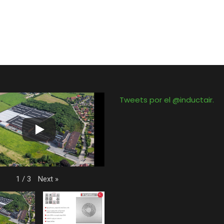
Tweets por el @inductair.
Next
»
1
/
3