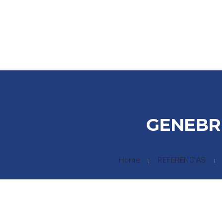
INICIO
COMPAÑIA
SOLUCIONES INTEGRALES
PRODU
GENEBRE
Home
REFERENCIAS