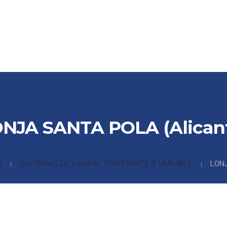
CTOS
PARTNERS
COLABORADORES
REFERENCIAS
DE
NJA SANTA POLA (Alican
S
SISTEMAS DE CAUDAL CONSTANTE Y VARIABLE
LONJ