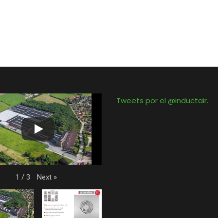
Tweets por el @inductair.
Next
»
1
/
3