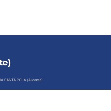
SCARGAS
CONTACTO / DELEGACIONES
te)
A SANTA POLA (Alicante)